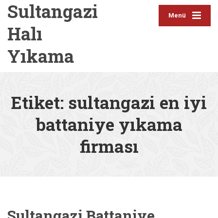
Sultangazi
Menü
Halı
Yıkama
Etiket:
sultangazi en iyi
battaniye yıkama
firması
Sultangazi Battaniye